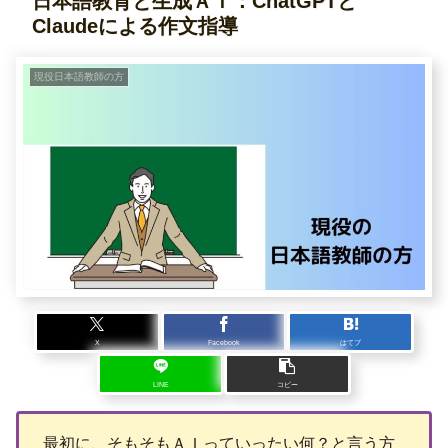
日本語教育と生成ＡＩ：ChatGPTと
Claudeによる作文指導
現役日本語教師の方
X
Facebook
はてブ
LINE
コピー
最初に、そもそもＡＩっていったい何？と言う方