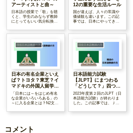
アーティストと曲～
12の重要な生活ルール
日本語の授業で「歌」を聴
国が違えば、人々の常識や
くと、学生のみならず教師
価値観も違います。この記
にとってもいい気分転換に
事では、日本にやってきた
なります。例えばこんなア
外国人が日本社会でトラブ
ーティストのこんな曲はい
ルなく生活するために、で
かがでしょうか？有名で、
きるだけ早めに伝えておく
歌詞も聞き取りやすい曲を
べき生活上の重要なルール
集めてみました。授業への
を12個まとめてみました。
現役日本語教師の方
現役日本語教師の方
取り入れ方も一例ご紹介し
ています。
日本の有名企業といえ
日本語能力試験
ば？トヨタ？東芝？イ
【JLPT】にまつわる
マドキの外国人留学生
「どうして？」四つ～
は…
２０２３年第二回終了
「日本には～をはじめ有名
2023年度第２回のJLPT（日
な企業がいろいろある」の
本語能力試験）が終わりま
～に入る企業とは？N2文法
した。この記事では、ＪＬ
「～をはじめ」の学習で出
ＰＴについて私が思ってい
てきた答えが、おもしろか
ることを四つまとめてみま
った話です。こういうおも
した。果たして皆さん賛同
しろい発想と出会えるのも
してくださるでしょうか？
日本語教師の楽しさの一つ
コメント
ですね。