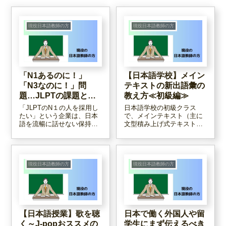
現役日本語教師の方
現役日本語教師の方
「N1あるのに！」
【日本語学校】メイン
「N3なのに！」問
テキストの新出語彙の
題…JLPTの課題と、
教え方≪初級編≫
企業側の勘違い
「JLPTのN１の人を採用し
日本語学校の初級クラス
たい」という企業は、日本
で、メインテキスト（主に
語を流暢に話せない保持者
文型積み上げ式テキスト）
にがっかりするかもしれま
の新出語彙をどのように扱
せん。JLPTは万能の試験で
っていますか？この記事で
はありませんから、ぜひ参
は、新出語彙を教える方法
考程度に見てほしいと思い
やポイント、注意点等をま
ます！
とめています。
現役日本語教師の方
現役日本語教師の方
【日本語授業】歌を聴
日本で働く外国人や留
く～J-popおススメの
学生にまず伝えるべき