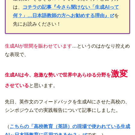
は、
コチラの記事『今さら聞けない「生成AIって
何？」…日本語教師の方へお勧めする理由』
を
先にお読みください！
生成
AIが世間を賑わせています
…というのはかなり控えめ
な表現で、
激変
生成
AIは今、急激な勢いで世界中あらゆる分野を
させている
と思います。
先日、英作文のフィードバックを生成AIにさせた高校の、
シンポジウムでの実践報告について記事にしました。
（
こちらの「高校教育（英語）の現場で使われている生成
AI～日本語教育に応用できるか？」
です。）