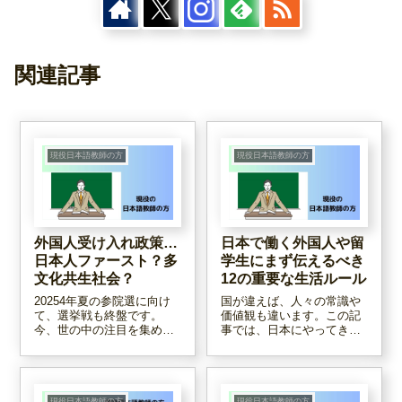
関連記事
現役日本語教師の方
現役日本語教師の方
外国人受け入れ政策…
日本で働く外国人や留
日本人ファースト？多
学生にまず伝えるべき
文化共生社会？
12の重要な生活ルール
20254年夏の参院選に向け
国が違えば、人々の常識や
て、選挙戦も終盤です。
価値観も違います。この記
今、世の中の注目を集めて
事では、日本にやってきた
いるのが、各党の外国人受
外国人が日本社会でトラブ
け入れ政策。日本人ファー
ルなく生活するために、で
ストを掲げる党もあれば、
きるだけ早めに伝えておく
多文化共生社会を訴える党
べき生活上の重要なルール
もあります。どの党に投票
を12個まとめてみました。
現役日本語教師の方
現役日本語教師の方