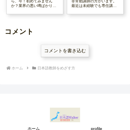
ら、今！初めてみません
非常勤講師の方がいます。
か？業界の悪い噂ばかり仕
最近は未経験でも専任講師
入れて自分が動き出さない
として働ける場所が増えて
言い訳にする人に、カツを
きたようですが、いったい
入れる記事です！迷ってい
どちらでスタートするのが
るうちに、どんどん年をと
がいいのだろう？と迷われ
ってしまいますよ！一年で
ていませんか？この記事が
コメント
も、一日でも若いうちにス
何かのヒントになればと思
タートしましょう！
います。
コメントを書き込む
ホーム
日本語教師をめざす方
ホーム
profile