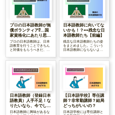
するか、一日本語教師とし
て、悩み中です…。
プロの日本語教師が無
日本語教師に向いてな
償ボランティア⁉…国
いかも！？•••残念な日
家資格化にあたり思う
本語教師たち【前編】
こと
プロの日本語教師は、日本
残念な日本語教師たちの姿
語教育を行うことできちん
をまとめました。こういう
と対価をもらうべきだ、と
日本語教師にならないよう
いうのが私の持論です。国
に気を付けよう、という思
家資格化した今、特にそう
いで記しています。気軽に
思います。が、違う考えの
お読みください！
先生もいらっしゃるよう
で…。この記事では、以前
Uncategorized
日本語教師をめざす方
日本語学校で起きたことか
ら考えたことを記しまし
た。
日本語教師（登録日本
【日本語学校】専任講
語教員）人手不足！な
師？非常勤講師？結局
りたいなら、今でしょ
どっちがいいの？
う！
日本語教師に興味があるな
日本語学校には専任講師と