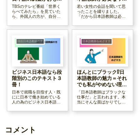
ろかった
ケ。
TBSのテレビ番組「世界く
若い女性の会話を聞いて思
らべてみたら」を見ていた
ったことを綴りました。
ら、外国人の方が、自分の
「だから日本語教師は必要
好きな日本語をあげていま
なんだ」という結論になっ
した。いろんな言葉が出て
ています！
きましたが、その中から特
に私にとって印象的だった
言葉を四つ、ご紹介しま
現役日本語教師の方
日本語教師をめざす方
す。ちなみにTVerで見逃し
配信もあるようです！
ビジネス日本語なら段
ほんとにブラック⁉日
階別のこのテキスト３
本語教師の魅力＝それ
冊！
でも私がやめない理由
６つ
日本で就職を目指す人・既
「日本語教師はブラックな
にに日本で働き始めている
仕事だ」と言われます。本
人の為のビジネス日本語教
当にそんな面ばかりでしょ
材を厳選しました。日本の
うか？ここでは、私が日本
ビジネス文化を学ぶ中でビ
語教育界隈を20年以上離れ
ジネス日本語を身に付けて
られない理由＝日本語教師
いく、というスタンスの教
という仕事の魅力を、６つ
材です。学校の授業は勿
にまとめてみました。
コメント
論、これを使えばプライベ
ートレッスンも変わると思