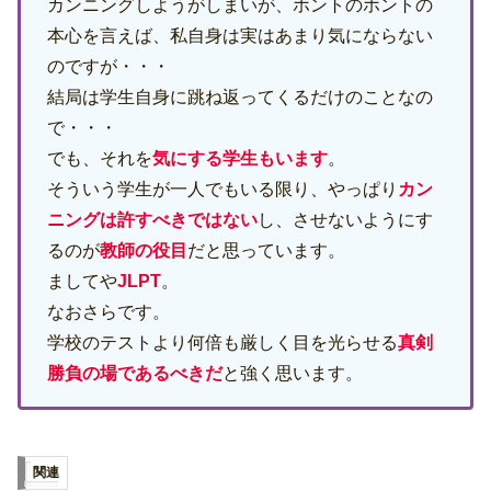
カンニングしようがしまいが、ホントのホントの
本心を言えば、私自身は実はあまり気にならない
のですが・・・
結局は学生自身に跳ね返ってくるだけのことなの
で・・・
でも、それを
気にする学生もいます
。
そういう学生が一人でもいる限り、やっぱり
カン
ニングは許すべきではない
し、させないようにす
るのが
教師の役目
だと思っています。
ましてや
JLPT
。
なおさらです。
学校のテストより何倍も厳しく目を光らせる
真剣
勝負の場であるべきだ
と強く思います。
関連