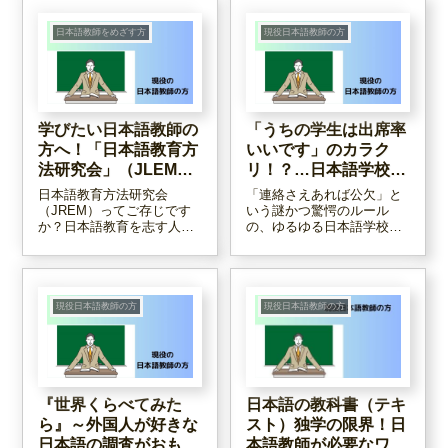
日本語教師をめざす方
現役日本語教師の方
学びたい日本語教師の
「うちの学生は出席率
方へ！「日本語教育方
いいです」のカラク
法研究会」（JLEM）
リ！？…日本語学校ガ
のススメ
チャの恐怖！？
日本語教育方法研究会
「連絡さえあれば公欠」と
（JREM）ってご存じです
いう謎かつ驚愕のルール
か？日本語教育を志す人々
の、ゆるゆる日本語学校が
が集まり、日頃の授業実践
ある一方で、宿題忘れで欠
や研究を報告する会です。
課となるスバルタ日本語学
年に二回開催されていま
校も。学校ごとにバラバラ
す。2025年3月に開催され
な出席関連のルールや公欠
たこの研究会に参加してき
の定義。留学生の人生を左
現役日本語教師の方
現役日本語教師の方
たので、レポートします。
右する出席率の裏側にモヤ
モヤしている日本語教師が
綴りました。
『世界くらべてみた
日本語の教科書（テキ
ら』～外国人が好きな
スト）独学の限界！日
日本語の調査がおもし
本語教師が必要なワ