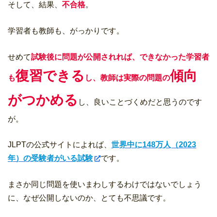
そして、結果、
不合格
。
学習者も教師も、がっかりです。
せめて
試験後に問題が公開されれば
、できなかった学習者
復習できる
傾向
も
し、教師は実際の問題の
がつかめる
し、良いことづくめだと思うのです
が。
JLPTの公式サイトによれば、
世界中に148万人（2023
年）の受験者がいる試験
です。
まさか同じ問題を使いまわしするわけではないでしょう
に、なぜ公開しないのか、とても不思議です。