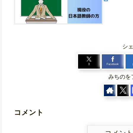
シ
X
Facebook
みちのを
コメント