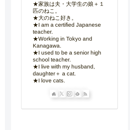
★家族は夫・大学生の娘＋１
匹のねこ。
★大のねこ好き。
★I am a certified Japanese
teacher.
★Working in Tokyo and
Kanagawa.
★I used to be a senior high
school teacher.
★I live with my husband,
daughter＋ a cat.
★I love cats.