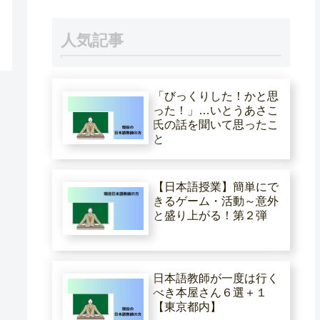
人気記事
「びっくりした！かと思
った！」…いとうあさこ
氏の話を聞いて思ったこ
と
【日本語授業】簡単にで
きるゲーム・活動～意外
と盛り上がる！第２弾
日本語教師が一度は行く
べき本屋さん６選＋１
【東京都内】