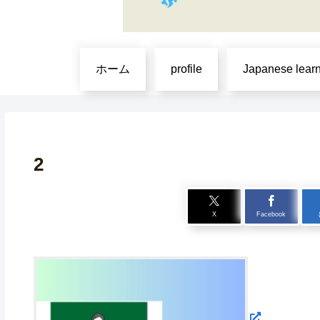
ホーム
profile
Japanese lear
2
X
Facebook