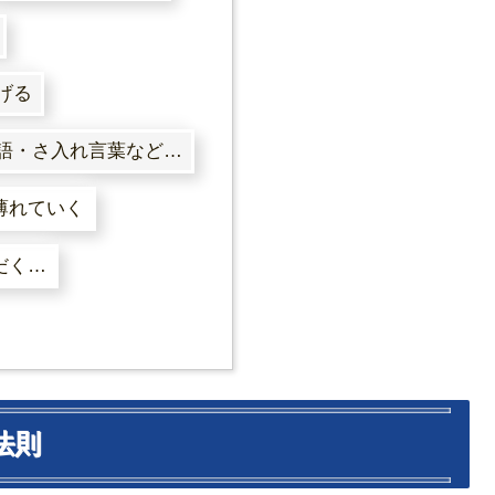
げる
語・さ入れ言葉など…
薄れていく
だく…
法則