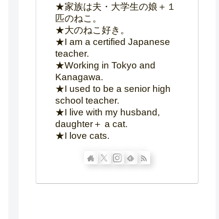
★家族は夫・大学生の娘＋１
匹のねこ。
★大のねこ好き。
★I am a certified Japanese
teacher.
★Working in Tokyo and
Kanagawa.
★I used to be a senior high
school teacher.
★I live with my husband,
daughter＋ a cat.
★I love cats.