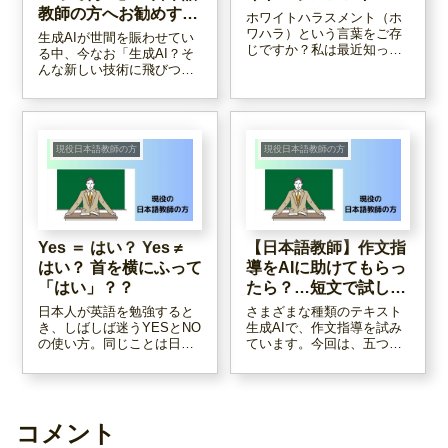
教師の方へお勧めする
ホワイトハラスメント（ホ
理由
ワハラ）という言葉をご存
生成AIが世間を賑わせてい
じですか？私は最近知った
る中、今なお「生成AI？そ
のですが・・・これ、日本
んな新しい技術に飛びつか
語学校でもあるのではない
なくても、従来のやり方で
でしょうか？一部の日本語
しっかり日本語教育はでき
教師が学生にホワハラをし
る！」と言う先生がいま
てしまっているのではない
す。その通りなのですが、
か、と思い、まとめてみま
それは学生ファーストの考
現役日本語教師の方
現役日本語教師の方
した。
え方ではないと思います。
まず学んでみませんか？
Yes ＝ はい？ Yes ≠
【日本語教師】作文指
はい？ 首を横にふって
導をAIに助けてもらっ
「はい」？？
たら？…短文で試して
みた。
日本人が英語を勉強すると
さまざまな種類のテキスト
き、しばしば迷うYESとNO
生成AIで、作文指導を試み
の使い方。同じことは日本
ています。今回は、五つの
語を学ぶ人も迷うことがあ
生成AIに、短文の添削をさ
るようです。また、「は
せた結果を一例としてご紹
い」と「いいえ」の時の首
介します。使ってみたのは
の振り方にも注意が必要で
Chatgpt、Claude、
す。日本人とは逆のことが
Perplexity、Copilot、
コメント
あります・・・。日本語教
Geminiの五つです。