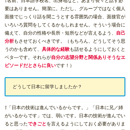
⇧名前、日本語学校名、出身地など。あまり長々と話す必
要はありません。簡潔に。ただし、グループではなく個人
面接でじっくり話を聞こうとする雰囲気の場合、面接官が
いろいろ質問をしてくるかもしれません。そういう場合に
備えて、自分の性格や長所・短所などが言えるよう、
自己
分析
もさせておくべきです。（もちろん、どうしてそう思
うのかも含めて、
具体的な経験
も話せるようにしておくと
ベタ―です。それらが
自分の志望分野と関係ありそうなエ
ピソードだとさらに良い
です！）
どうして日本に留学しましたか？
⇧「日本の技術は進んでいるからです。」「日本に兄／姉
がいるからです」では、弱いです。日本の技術が進んでい
ると思った
できごと
を言えるようにしておく必要がありま