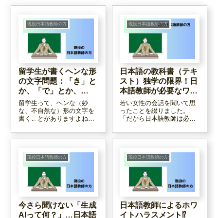
現役日本語教師の方
現役日本語教師の方
留学生が書くヘンな形
日本語の教科書（テキ
の文字問題：「き」と
スト）独学の限界！日
か、「で」とか、
本語教師が必要なワ
「家」とか・・・。
ケ。
留学生って、ヘンな（妙
若い女性の会話を聞いて思
な、不自然な）形の文字を
ったことを綴りました。
書くことがありますよね。
「だから日本語教師は必要
それは彼らが普段よく見て
なんだ」という結論になっ
いる文字、つまり本やスマ
ています！
ホ、パソコンの文字が原因
だと思います。それは日本
人が手で書く文字とはかな
現役日本語教師の方
現役日本語教師の方
り違います。この記事では
フォントについてまとめて
みました。
今さら聞けない「生成
日本語教師によるホワ
AIって何？」…日本語
イトハラスメント⁉