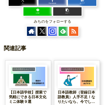
X
Facebook
はてブ
LINE
コピー
みちのをフォローする
関連記事
日本語教師をめざす方
日本語教師をめざす方
【日本語学校】授業で
日本語教師（登録日本
気軽にできる日本文化
語教員）人手不足！な
ミニ体験９選
りたいなら、今でしょ