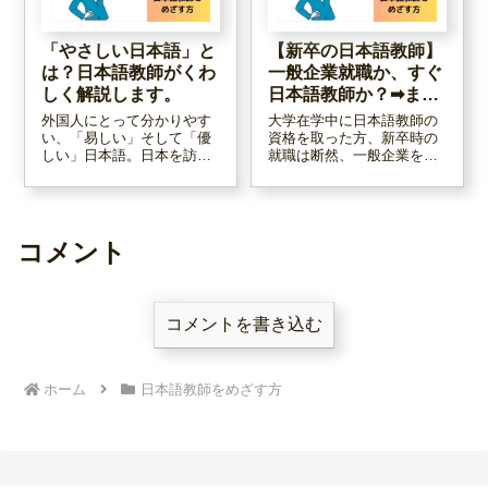
「やさしい日本語」と
【新卒の日本語教師】
は？日本語教師がくわ
一般企業就職か、すぐ
しく解説します。
日本語教師か？➡まず
は企業へ！
外国人にとって分かりやす
大学在学中に日本語教師の
い、「易しい」そして「優
資格を取った方、新卒時の
しい」日本語。日本を訪れ
就職は断然、一般企業をお
る外国人の増加により、今
勧めします。その理由をま
後ますます重要度が増して
とめた記事です。まずは一
くると思います。「で、そ
般企業で社会人経験を積
のやさしい日本語って
み、お金をためましょう。
何？」という方に、この記
日本語教師の需要は逃げま
コメント
事で一日本語教師がくわし
せんし、資格も無効にはな
く解説いたします。
りません。
コメントを書き込む
ホーム
日本語教師をめざす方