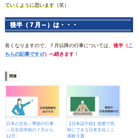
ていくように思います
（笑）
後半（７月～）は・・・
長くなりますので、７月以降の行事については、
後半（
こ
ちらの記事です
）へ続きます
！
関連
日本の文化～季節の行事
【日本語学校】授業で気
～日本語学校の７月から
軽にできる日本文化ミニ
12月
体験９選