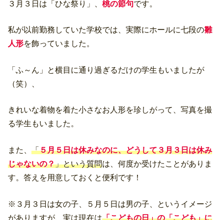
３月３日は「ひな祭り」、
桃の節句
です。
私が以前勤務していた学校では、実際にホールに七段の
雛
人形
を飾っていました。
「ふ～ん」と横目に通り過ぎるだけの学生もいましたが
（笑）、
きれいな着物を着た小さなお人形を珍しがって、写真を撮
る学生もいました。
また、
「
５月５日は休みなのに、どうして３月３日は休み
じゃないの？
」という質問
は、何度か受けたことがありま
す。答えを用意しておくと便利です！
※３月３日は女の子、５月５日は男の子、というイメージ
がありますが、実は現在は
「こどもの日」の「こども」に