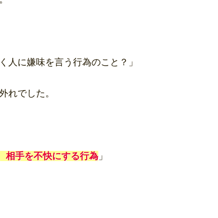
く人に嫌味を言う行為のこと？」
外れでした。
で、相手を不快にする行為
」