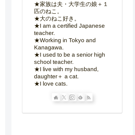
★家族は夫・大学生の娘＋１
匹のねこ。
★大のねこ好き。
★I am a certified Japanese
teacher.
★Working in Tokyo and
Kanagawa.
★I used to be a senior high
school teacher.
★I live with my husband,
daughter＋ a cat.
★I love cats.