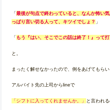
「
最後が句点で終わっていると、なんか怖い気
っぱり言い切る人って、キツイでしょ？
」
「
もう『はい、そこでこの話は終了！』って打
と。
まったく解せなかったので、例をあげてもらい
アルバイト先の上司からlineで
「シフトに入ってくれませんか。」
と言われる