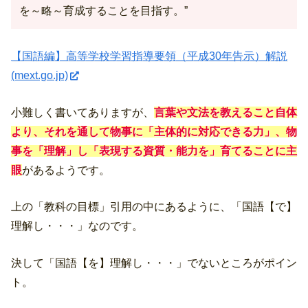
を～略～育成することを目指す。”
【国語編】高等学校学習指導要領（平成30年告示）解説
(mext.go.jp)
小難しく書いてありますが、
言葉や文法を教えること自体
より、それを通して物事に「主体的に対応できる力」、物
事を「理解」し「表現する資質・能力を」育てることに主
眼
があるようです。
上の「教科の目標」引用の中にあるように、「国語【で】
理解し・・・」なのです。
決して「国語【を】理解し・・・」でないところがポイン
ト。