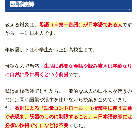
国語教師
教える対象は、
母語（＝第一言語）が日本語である人
です
から、主に日本人です。
年齢層は下は小学生から上は高校生まで。
母語なので当然、
生活に必要な会話や読み書きは年齢なり
に自然に身に着くという前提
です。
私は高校教師でしたから、一般的な成人の日本人が使うの
とほぼ同じ語彙や漢字を使いながら授業を進めていまし
た。
教師による「語彙コントロール」（授業中に使う言葉
や表現を、既習のものに制限すること。←日本語教師には
必須の技術です）などは不要
でした。