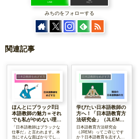
LINE
コピー
みちのをフォローする
関連記事
日本語教師をめざす方
日本語教師をめざす方
ほんとにブラック⁉日
学びたい日本語教師の
本語教師の魅力＝それ
方へ！「日本語教育方
でも私がやめない理由
法研究会」（JLEM）
６つ
のススメ
「日本語教師はブラックな
日本語教育方法研究会
仕事だ」と言われます。本
（JREM）ってご存じです
当にそんな面ばかりでしょ
か？日本語教育を志す人々