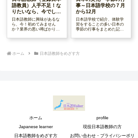
語教員）人手不足！な
事～日本語学校の７月
りたいなら、今でしょ
から12月
う！
日本語教師に興味があるな
日本語学校で紹介、体験学
ら、今！初めてみません
習をすることの多い日本の
か？業界の悪い噂ばかり仕
季節の行事をまとめた記事
入れて自分が動き出さない
です。１月から６月までを
言い訳にする人に、カツを
まとめた第一弾に続く、第
入れる記事です！迷ってい
二弾。７月から12月までの
るうちに、どんどん年をと
行事や風習等をまとめまし
ホーム
日本語教師をめざす方
ってしまいますよ！一年で
た。
も、一日でも若いうちにス
タートしましょう！
ホーム
profile
Japanese learner
現役日本語教師の方
日本語教師をめざす方
お問い合わせ・プライバシーポリ