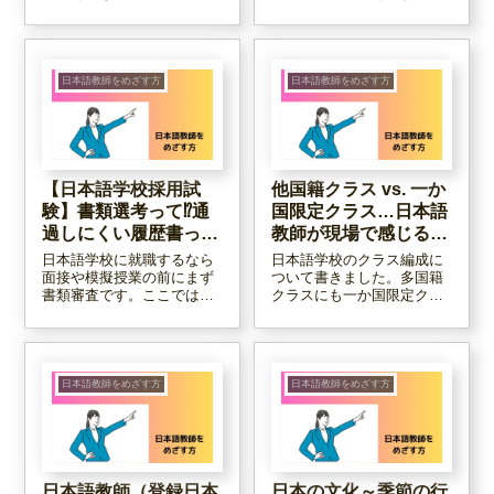
うか？ここでは、私が日本
が集まり、日頃の授業実践
語教育界隈を20年以上離れ
や研究を報告する会です。
られない理由＝日本語教師
年に二回開催されていま
という仕事の魅力を、６つ
す。2025年3月に開催され
にまとめてみました。
たこの研究会に参加してき
日本語教師をめざす方
日本語教師をめざす方
たので、レポートします。
【日本語学校採用試
他国籍クラス vs. 一か
験】書類選考って⁉通
国限定クラス…日本語
過しにくい履歴書っ
教師が現場で感じるこ
て？
と。
日本語学校に就職するなら
日本語学校のクラス編成に
面接や模擬授業の前にまず
ついて書きました。多国籍
書類審査です。ここでは通
クラスにも一か国限定クラ
過しにくい履歴書例を解説
スにも長短ありますが、私
しますので、そうでない履
としては多国籍クラスの方
歴書を仕上げてほしいと思
がいいかなと思っていま
います。過去にたくさん履
す。その理由は・・・。
歴書を書いたことのある方
日本語教師をめざす方
日本語教師をめざす方
も、再度「常識」をご確認
ください。
日本語教師（登録日本
日本の文化～季節の行