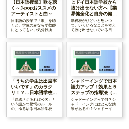
【日本語授業】歌を聴
ヒドイ日本語学校から
く～J-popおススメの
抜け出せない方へ【業
アーティストと曲～
界健全化と自身の健康
の為に】
日本語の授業で「歌」を聴
勤務校がひどいと思いつ
くと、学生のみならず教師
つ、いろいろなことを考え
にとってもいい気分転換に
て抜け出せないでいる日本
なります。例えばこんなア
語教師の方がいらっしゃい
ーティストのこんな曲はい
ます。が、即刻辞めること
かがでしょうか？有名で、
をおススメします。それが
歌詞も聞き取りやすい曲を
日本語教育業界全体の底上
集めてみました。授業への
げ、健全化につながると思
現役日本語教師の方
現役日本語教師の方
取り入れ方も一例ご紹介し
います。もちろん、自分の
ています。
心や体を守るためにもなり
ます！
「うちの学生は出席率
シャドーイングで日本
いいです」のカラク
語力アップ！効果と５
リ！？…日本語学校ガ
ステップの指導法（学
チャの恐怖！？
習法）
「連絡さえあれば公欠」と
シャドーイングって何？シ
いう謎かつ驚愕のルール
ャドーイングにはどんな効
の、ゆるゆる日本語学校が
果があるの？シャドーイン
ある一方で、宿題忘れで欠
グって具体的にどうやれば
課となるスバルタ日本語学
いいの？…そんな疑問をお
校も。学校ごとにバラバラ
持ちの方、ぜひこの記事を
な出席関連のルールや公欠
お読みください。そしてぜ