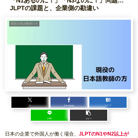
「N1あるのに！」「N3なのに！」問題…
JLPTの課題と、企業側の勘違い
現役日本語教師の方
X
Facebook
はてブ
LINE
コピー
日本の企業で外国人が働く場合、
JLPTのN1やN2以上が