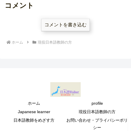
の定義。留学生の人生を左
ひ授業（や自習）に取り入
コメント
右する出席率の裏側にモヤ
れてみてください。気長に
モヤしている日本語教師が
続ければ、効果が出ます！
綴りました。
コメントを書き込む
ホーム
現役日本語教師の方
ホーム
profile
Japanese learner
現役日本語教師の方
日本語教師をめざす方
お問い合わせ・プライバシーポリ
シー