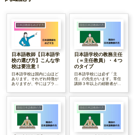
日本語教師をめざす方
現役日本語教師の方
日本語教師【日本語学
日本語学校の教務主任
校の選び方】こんな学
（＝主任教員）・４つ
校は要注意！
のタイプ
日本語学校は国内に山ほど
日本語学校には必ず「主
あります。それぞれ特徴が
任」の先生がいます。常任
ありますが、中にはブラッ
講師３年以上の経験者が主
クと呼ばれる学校も。この
任となる資格を得ることが
記事ではどうやって働く学
できます。勿論すばらしい
校を見極めればいいのか、
主任がたくさんいますが、
どんな学校は選ぶべきでな
中には・・・な主任の先生
い要注意校なのか、それを
もいるようで・・・。この
現役日本語教師の方
現役日本語教師の方
考えるヒントをまとめまし
記事では主任を４つのタイ
た。
プに分けてみました。