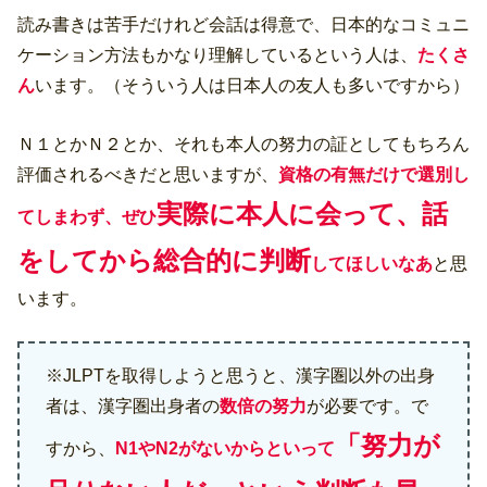
読み書きは苦手だけれど会話は得意で、日本的なコミュニ
ケーション方法もかなり理解しているという人は、
たくさ
ん
います。（そういう人は日本人の友人も多いですから）
Ｎ１とかＮ２とか、それも本人の努力の証としてもちろん
評価されるべきだと思いますが、
資格の有無だけで選別し
実際に本人に会って、話
てしまわず、ぜひ
をしてから総合的に判断
してほしいなあ
と思
います。
※JLPTを取得しようと思うと、漢字圏以外の出身
者は、漢字圏出身者の
数倍の努力
が必要です。で
「努力が
すから、
N1やN2がないからといって